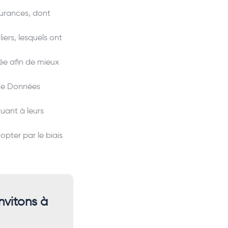
surances, dont
iers, lesquels ont
ée afin de mieux
 de Données
uant à leurs
pter par le biais
nvitons à