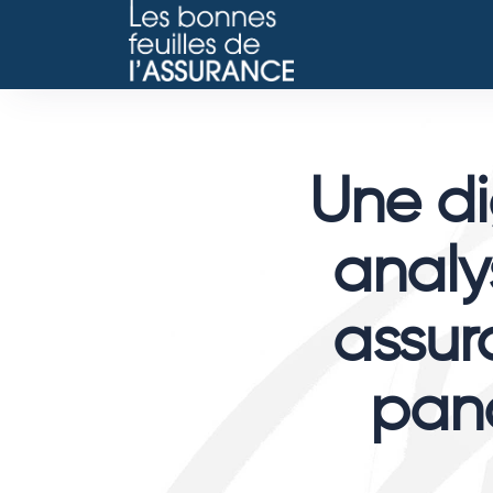
Une dig
analy
assur
pan