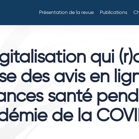
Présentation de la revue
Publications
Ch
italisation qui (r)
se des avis en lig
ances santé pend
démie de la COVI