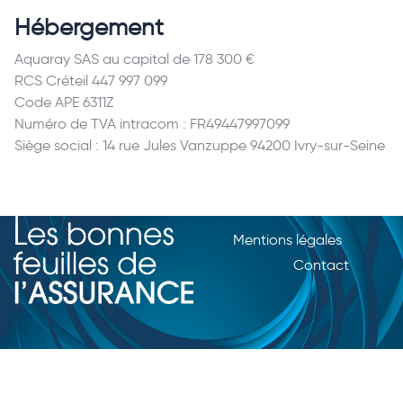
Hébergement
Aquaray SAS au capital de 178 300 €
RCS Créteil 447 997 099
Code APE 6311Z
Numéro de TVA intracom : FR49447997099
Siège social : 14 rue Jules Vanzuppe 94200 Ivry-sur-Seine
Mentions légales
Contact