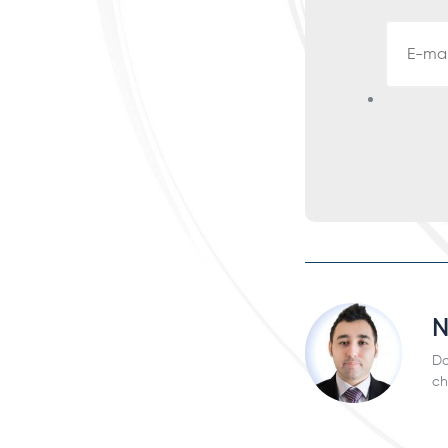
N
Do
ch