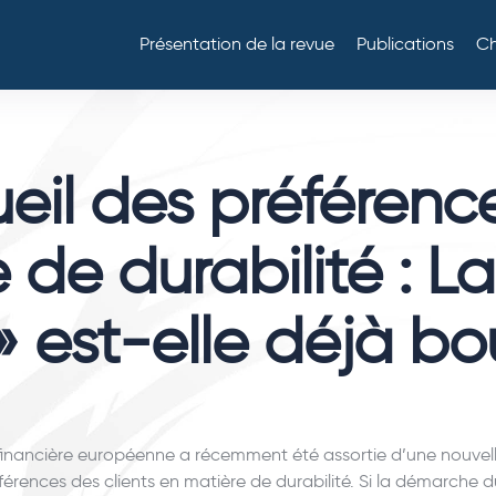
Présentation de la revue
Publications
Ch
eil des préférenc
 de durabilité : L
» est-elle déjà bo
inancière européenne a récemment été assortie d’une nouvell
férences des clients en matière de durabilité. Si la démarche 