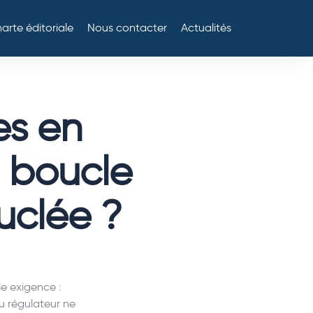
arte éditoriale
Nous contacter
Actualités
es en
a boucle
uclée ?
e exigence :
du régulateur ne