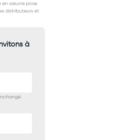
e en oeuvre pose
es distributeurs et
nvitons à
 inchangé.