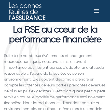
La RSE au cœur de la
performance financière
Suite à de nombreux événements et changements
macroéconomiques, nous avons mis en avant
l’importance pour les entreprises d’adopter une attitude
responsable à l’égard de la société et de son
environnement. Elles doivent désormais prendre en
compte les attentes de leurs parties prenantes devenues
de plus en plus exigeantes. C’est alors qu’est petit à petit
remis en cause le modèle de performance exclusivement
financière. Nous introduisons les dimensions sociale et
environnementale, ce qui nous mène alors à un modèle