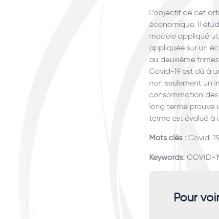
L’objectif de cet art
économique. Il étudi
modèle appliqué ut
appliquée sur un éc
au deuxième trimestr
Covid-19 est dû à un
non seulement un imp
consommation des m
long terme prouve u
terme est évalué à 
Mots clés :
Covid-19
Keywords:
COVID-19
Pour voi