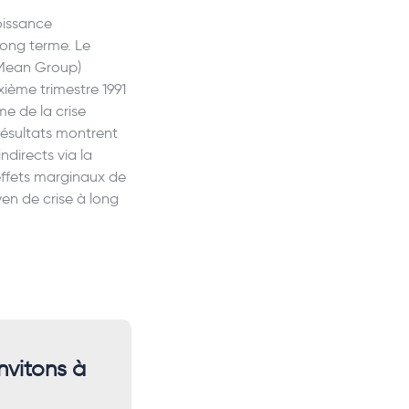
roissance
long terme. Le
 Mean Group)
xième trimestre 1991
me de la crise
 résultats montrent
ndirects via la
effets marginaux de
en de crise à long
nvitons à