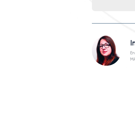
I
En
MA