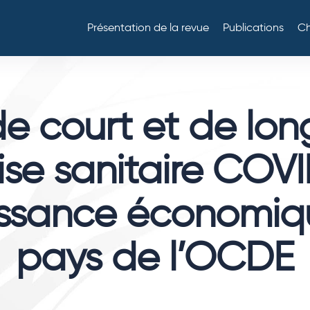
Présentation de la revue
Publications
Ch
de court et de lo
rise sanitaire COVI
oissance économiq
pays de l’OCDE