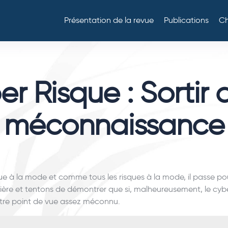
Présentation de la revue
Publications
Ch
r Risque : Sortir 
méconnaissance
que à la mode et comme tous les risques à la mode, il passe p
ère et tentons de démontrer que si, malheureusement, le cyber
otre point de vue assez méconnu.