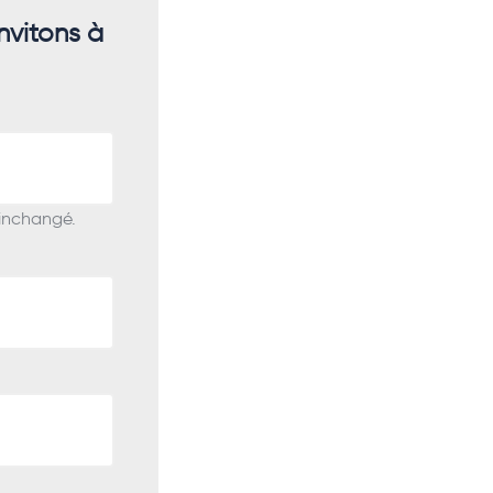
nvitons à
 inchangé.