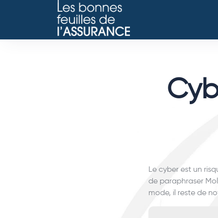
Cybe
Le cyber est un ris
de paraphraser Moli
mode, il reste de n