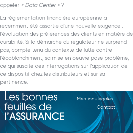
appeler
« Data Center »
?
La réglementation financière européenne a
récemment été assortie d’une nouvelle exigence :
l’évaluation des préférences des clients en matière de
durabilité. Si la démarche du régulateur ne surprend
pas, compte tenu du contexte de lutte contre
l’écoblanchiment, sa mise en oeuvre pose problème,
ce qui suscite des interrogations sur l’application de
ce dispositif chez les distributeurs et sur sa
pertinence.
Mentions légales
Contact